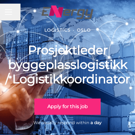
CAREER MENU
Share page
LOGISTICS
·
OSLO
Prosjektleder
byggeplasslogistikk
/ Logistikkoordinator
Apply for this job
We usually respond within
a day